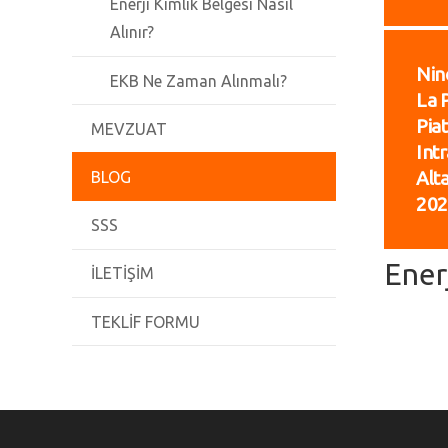
Enerji Kimlik Belgesi Nasıl
Alınır?
Nine
EKB Ne Zaman Alınmalı?
La 
Pia
MEVZUAT
Int
Alta
BLOG
202
SSS
Enerj
İLETİŞİM
TEKLİF FORMU