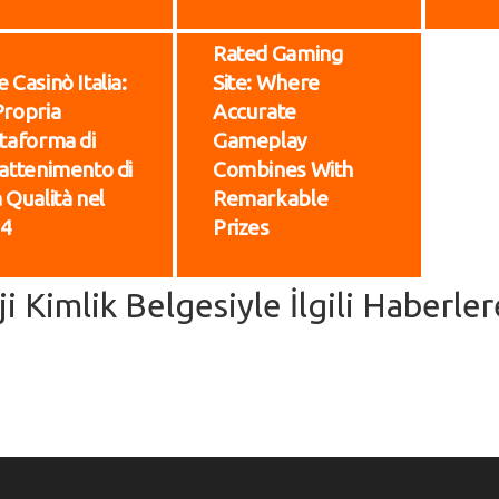
Rated Gaming
 Casinò Italia:
Site: Where
Propria
Accurate
ttaforma di
Gameplay
rattenimento di
Combines With
 Qualità nel
Remarkable
4
Prizes
i Kimlik Belgesiyle İlgili Haberler