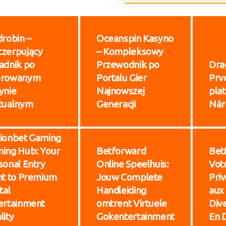
drobin –
Oceanspin Kasyno
zerpujący
– Kompleksowy
adnik po
Przewodnik po
Dra
erowanym
Portalu Gier
Prv
ynie
Najnowszej
pla
tualnym
Generacji
Nár
ionbet Gaming
ing Hub: Your
Betforward
Bet
sonal Entry
Online Speelhuis:
Vot
nt to Premium
Jouw Complete
Priv
tal
Handleiding
aux
ertainment
omtrent Virtuele
Div
lity
Gokentertainment
En D