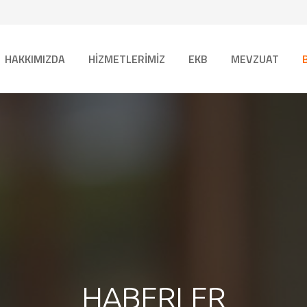
HAKKIMIZDA
HİZMETLERİMİZ
EKB
MEVZUAT
HABERLER